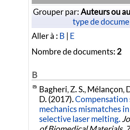
Grouper par:
Auteurs ou au
type de docume
Aller à :
B
|
E
Nombre de documents:
2
B
Bagheri, Z. S., Mélançon, D.
D. (2017).
Compensation s
mechanics mismatches in 
selective laser melting.
Jo
of Biomedical Materials
,
7