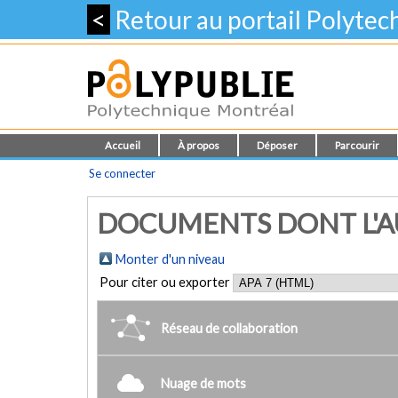
<
Retour au portail Polyte
Accueil
À propos
Déposer
Parcourir
Se connecter
DOCUMENTS DONT L'AUT
Monter d'un niveau
Pour citer ou exporter
Réseau de collaboration
Nuage de mots