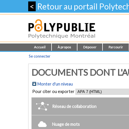
<
Retour au portail Polyte
Accueil
À propos
Déposer
Parcourir
Se connecter
DOCUMENTS DONT L'AU
Monter d'un niveau
Pour citer ou exporter
Réseau de collaboration
Nuage de mots