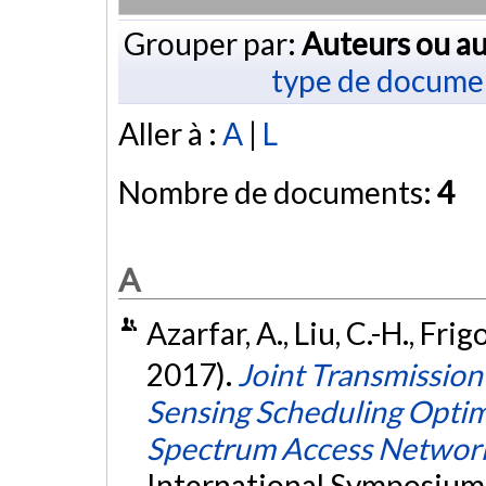
Grouper par:
Auteurs ou au
type de docume
Aller à :
A
|
L
Nombre de documents:
4
A
Azarfar, A., Liu, C.-H., Frig
2017).
Joint Transmissio
Sensing Scheduling Optim
Spectrum Access Networ
International Symposium