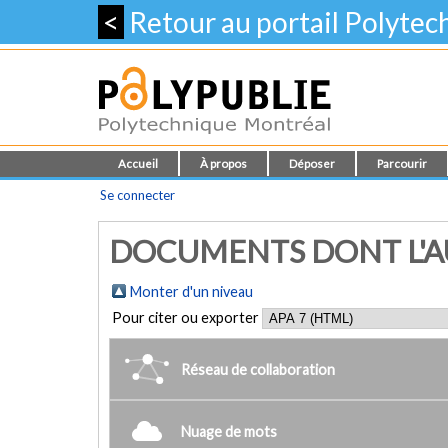
<
Retour au portail Polyte
Accueil
À propos
Déposer
Parcourir
Se connecter
DOCUMENTS DONT L'AU
Monter d'un niveau
Pour citer ou exporter
Réseau de collaboration
Nuage de mots