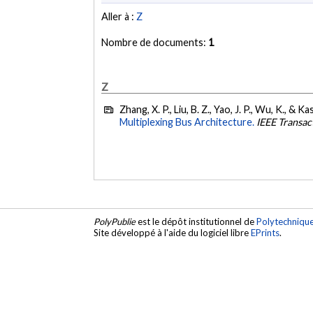
Aller à :
Z
Nombre de documents:
1
Z
Zhang, X. P., Liu, B. Z., Yao, J. P., Wu, K., & K
Multiplexing Bus Architecture.
IEEE Transa
PolyPublie
est le dépôt institutionnel de
Polytechniqu
Site développé à l'aide du logiciel libre
EPrints
.