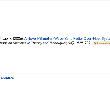
ashyap, R. (2006).
A Novel Millimeter-Wave-Band Radio-Over-Fiber Sys
ctions on Microwave Theory and Techniques
,
54
(2), 929-937.
Lien exte
e Montréal
.