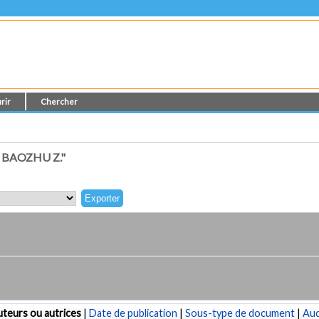
rir
Chercher
 BAOZHU Z."
teurs ou autrices
|
Date de publication
|
Sous-type de document
|
Au