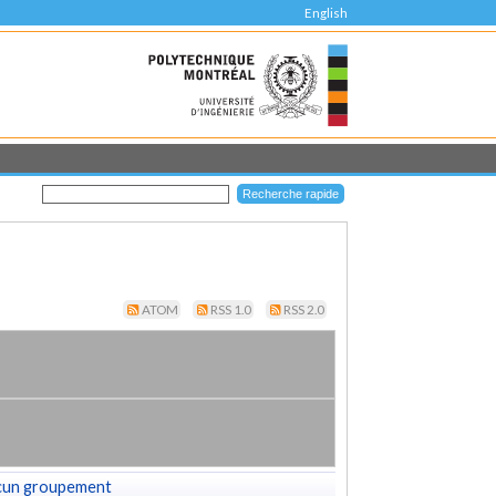
English
ATOM
RSS 1.0
RSS 2.0
cun groupement