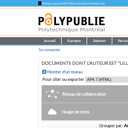
<
Retour au portail Polytechnique Montréal
Accueil
À propos
Déposer
Parcou
Se connecter
DOCUMENTS DONT L'AUTEUR EST "LIU,
Monter d'un niveau
Pour citer ou exporter
Réseau de collaboration
Nuage de mots
Grouper par:
Au