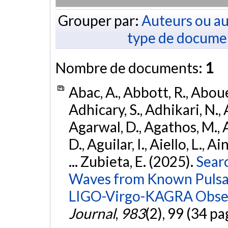
Grouper par:
Auteurs ou au
type de docume
Nombre de documents:
1
Abac, A., Abbott, R., Abouel
Adhicary, S., Adhikari, N., 
Agarwal, D., Agathos, M.,
D., Aguilar, I., Aiello, L., Ai
... Zubieta, E. (2025).
Sear
Waves from Known Pulsars
LIGO-Virgo-KAGRA Obser
Journal
,
983
(2), 99 (34 pa