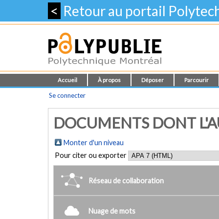
<
Retour au portail Polyte
Accueil
À propos
Déposer
Parcourir
Se connecter
DOCUMENTS DONT L'AUT
Monter d'un niveau
Pour citer ou exporter
Réseau de collaboration
Nuage de mots