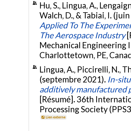
Hu, S., Lingua, A., Lengaign
Walch, D., & Tabiai, I. (jui
Applied To The Experiment
The Aerospace Industry
[
Mechanical Engineering I
Charlottetown, PE, Cana
Lingua, A., Piccirelli, N., 
(septembre 2021).
In-sit
additively manufactured 
[Résumé]. 36th Internati
Processing Society (PPS36
Lien externe