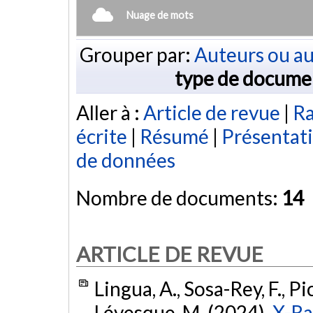
Nuage de mots
Grouper par:
Auteurs ou au
type de docume
Aller à :
Article de revue
|
Ra
écrite
|
Résumé
|
Présentat
de données
Nombre de documents:
14
ARTICLE DE REVUE
Lingua, A., Sosa-Rey, F., Pic
Lévesque, M. (2024).
X-Ra