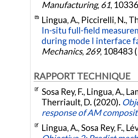
Manufacturing
,
61
, 10336
Lingua, A., Piccirelli, N., 
In-situ full-field measur
during mode I interface fa
Mechanics
,
269
, 108483 
RAPPORT TECHNIQUE
Sosa Rey, F., Lingua, A., L
Therriault, D. (2020).
Obje
response of AM composit
Lingua, A., Sosa Rey, F., L