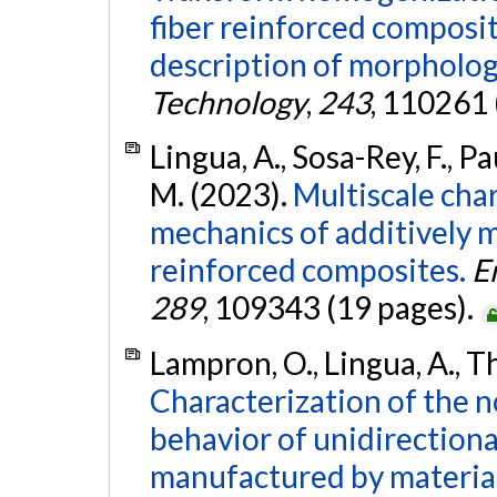
fiber reinforced compos
description of morpholog
Technology
,
243
, 110261 
Lingua, A., Sosa-Rey, F., Pa
M. (2023).
Multiscale char
mechanics of additively 
reinforced composites.
E
289
, 109343 (19 pages).
Lampron, O., Lingua, A., T
Characterization of the n
behavior of unidirectional
manufactured by material