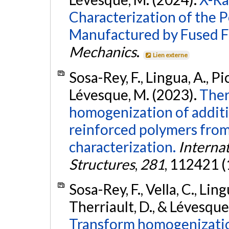
Characterization of the 
Manufactured by Fused F
Mechanics
.
Lien externe
Sosa-Rey, F., Lingua, A., Pic
Lévesque, M. (2023).
Ther
homogenization of additi
reinforced polymers from
characterization.
Internat
Structures
,
281
, 112421 (
Sosa-Rey, F., Vella, C., Lingu
Therriault, D., & Lévesque
Transform homogenizatio