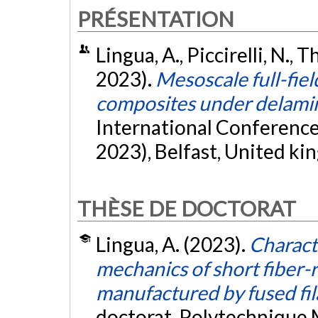
PRÉSENTATION
Lingua, A., Piccirelli, N., T
2023).
Mesoscale full-fie
composites under delami
International Conferenc
2023), Belfast, United k
THÈSE DE DOCTORAT
Lingua, A. (2023).
Characte
mechanics of short fiber-
manufactured by fused fil
doctorat, Polytechnique 