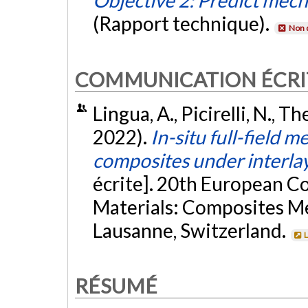
Objective 2: Predict mec
(Rapport technique).
Non 
COMMUNICATION ÉCRI
Lingua, A., Picirelli, N., T
2022).
In-situ full-field 
composites under interla
écrite]. 20th European 
Materials: Composites Me
Lausanne, Switzerland.
L
RÉSUMÉ