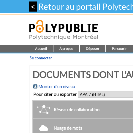
<
Retour au portail Polyte
Accueil
À propos
Déposer
Parcourir
Se connecter
DOCUMENTS DONT L'AU
Monter d'un niveau
Pour citer ou exporter
Réseau de collaboration
Nuage de mots