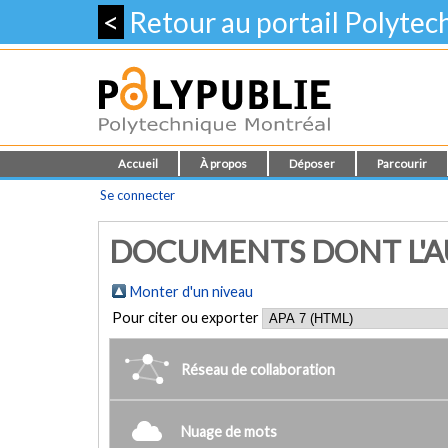
<
Retour au portail Polyte
Accueil
À propos
Déposer
Parcourir
Se connecter
DOCUMENTS DONT L'AUT
Monter d'un niveau
Pour citer ou exporter
Réseau de collaboration
Nuage de mots