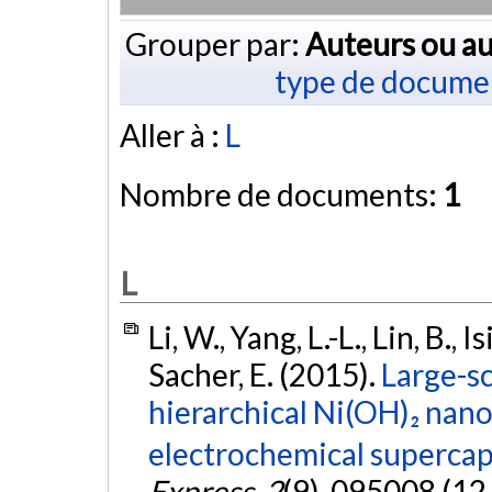
Grouper par:
Auteurs ou au
type de docume
Aller à :
L
Nombre de documents:
1
L
Li, W., Yang, L.-L., Lin, B., I
Sacher, E. (2015).
Large-sc
hierarchical Ni(OH)₂ nan
electrochemical supercap
Express
,
2
(9), 095008 (12