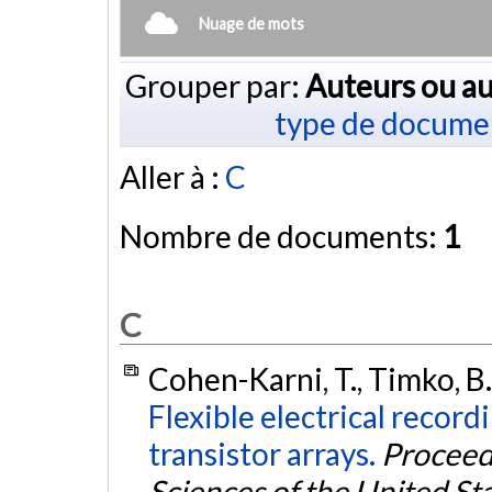
Nuage de mots
Grouper par:
Auteurs ou au
type de docume
Aller à :
C
Nombre de documents:
1
C
Cohen-Karni, T., Timko, B. 
Flexible electrical record
transistor arrays.
Proceed
Sciences of the United St