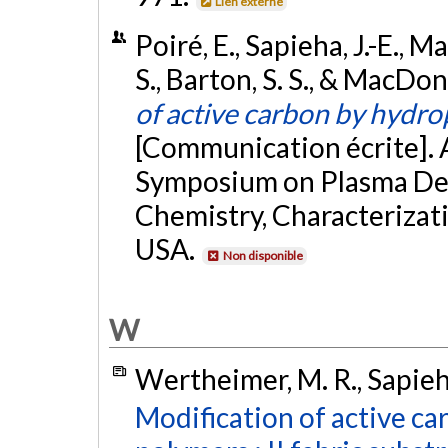
Lien externe
Poiré, E., Sapieha, J.-E., M
S., Barton, S. S., & MacDon
of active carbon by hydr
[Communication écrite].
Symposium on Plasma Dep
Chemistry, Characterizati
USA.
Non disponible
W
Wertheimer, M. R., Sapieha, 
Modification of active c