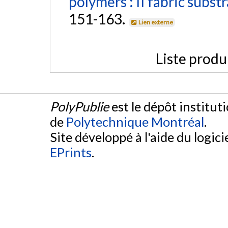
polymers : II fabric substr
151-163.
Lien externe
Liste produ
PolyPublie
est le dépôt institut
de
Polytechnique Montréal
.
Site développé à l'aide du logicie
EPrints
.