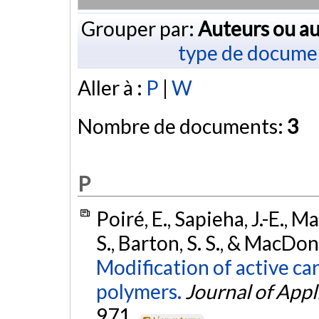
Grouper par:
Auteurs ou au
type de docume
Aller à :
P
|
W
Nombre de documents:
3
P
Poiré, E., Sapieha, J.-E., M
S., Barton, S. S., & MacDon
Modification of active c
polymers.
Journal of App
971.