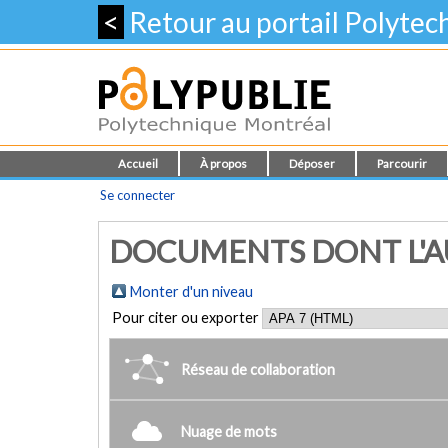
<
Retour au portail Polyte
Accueil
À propos
Déposer
Parcourir
Se connecter
DOCUMENTS DONT L'AUT
Monter d'un niveau
Pour citer ou exporter
Réseau de collaboration
Nuage de mots