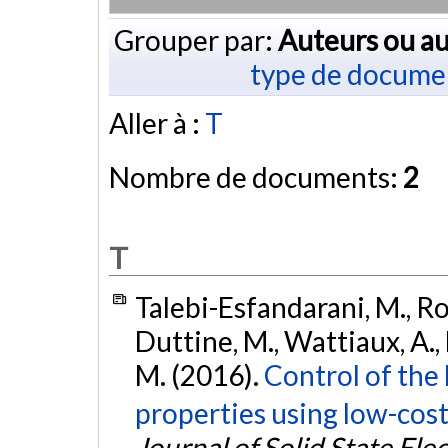
Grouper par:
Auteurs ou au
type de docume
Aller à :
T
Nombre de documents:
2
T
Talebi-Esfandarani, M., Rou
Duttine, M., Wattiaux, A., Li
M. (2016).
Control of the
properties using low-cost
Journal of Solid State El