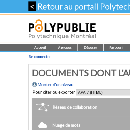
<
Retour au portail Polyte
Accueil
À propos
Déposer
Parcourir
Se connecter
DOCUMENTS DONT L'AUT
Monter d'un niveau
Pour citer ou exporter
Réseau de collaboration
Nuage de mots