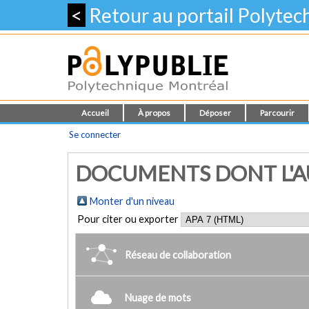
<
Retour au portail Polyte
Accueil
À propos
Déposer
Parcourir
Se connecter
DOCUMENTS DONT L'AUT
Monter d'un niveau
Pour citer ou exporter
Réseau de collaboration
Nuage de mots