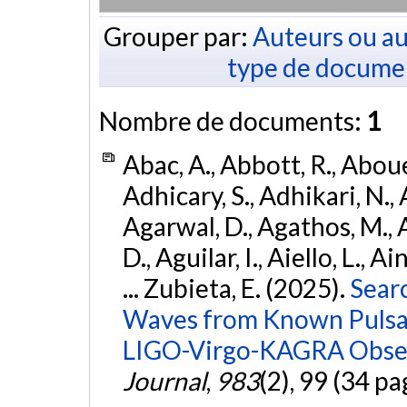
Grouper par:
Auteurs ou au
type de docume
Nombre de documents:
1
Abac, A., Abbott, R., Abouel
Adhicary, S., Adhikari, N., 
Agarwal, D., Agathos, M.,
D., Aguilar, I., Aiello, L., Ai
... Zubieta, E. (2025).
Sear
Waves from Known Pulsars
LIGO-Virgo-KAGRA Obser
Journal
,
983
(2), 99 (34 pa