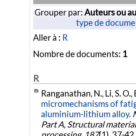
Grouper par:
Auteurs ou au
type de docume
Aller à :
R
Nombre de documents:
1
R
Ranganathan, N., Li, S. O., B
micromechanisms of fati
aluminium-lithium alloy.
Part A, Structural materia
processing
,
187
(1), 37-42