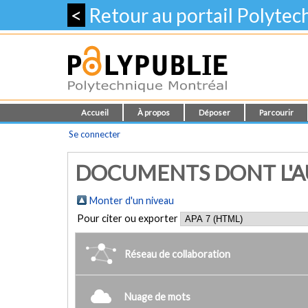
<
Retour au portail Polyte
Accueil
À propos
Déposer
Parcourir
Se connecter
DOCUMENTS DONT L'AUTE
Monter d'un niveau
Pour citer ou exporter
Réseau de collaboration
Nuage de mots