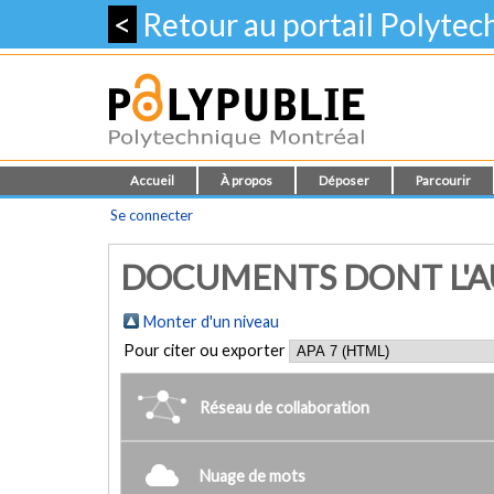
<
Retour au portail Polyte
Accueil
À propos
Déposer
Parcourir
Se connecter
DOCUMENTS DONT L'AUT
Monter d'un niveau
Pour citer ou exporter
Réseau de collaboration
Nuage de mots