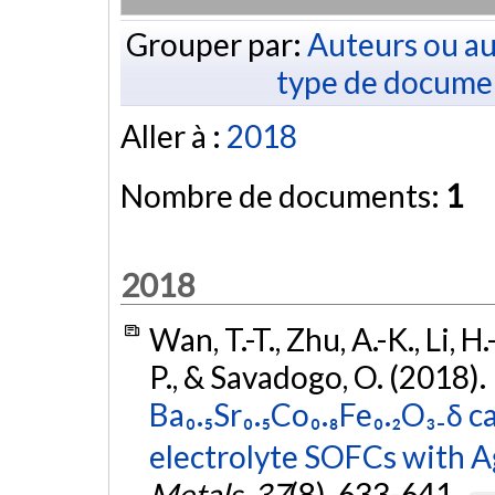
Grouper par:
Auteurs ou au
type de docume
Aller à :
2018
Nombre de documents:
1
2018
Wan, T.-T., Zhu, A.-K., Li, H
P., & Savadogo, O. (2018).
Ba₀.₅Sr₀.₅Co₀.₈Fe₀.₂O₃₋δ
electrolyte SOFCs with Ag
Metals
,
37
(8), 633-641.