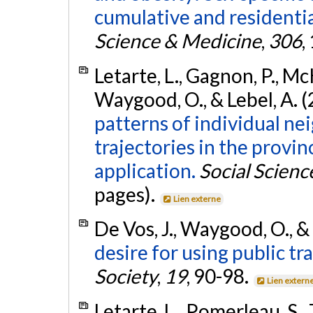
cumulative and residential
Science & Medicine
,
306
,
Letarte, L., Gagnon, P., Mc
Waygood, O., & Lebel, A. 
patterns of individual n
trajectories in the provi
application.
Social Scien
pages).
Lien externe
De Vos, J., Waygood, O., & 
desire for using public tr
Society
,
19
, 90-98.
Lien extern
Letarte, L., Pomerleau, S.,