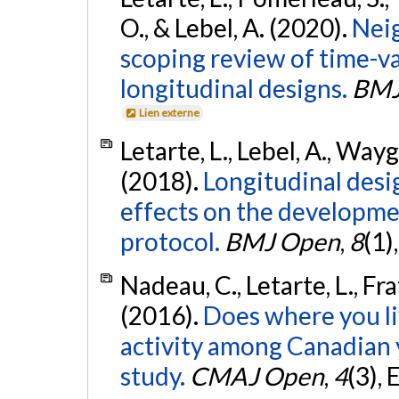
O., & Lebel, A. (2020).
Neig
scoping review of time-v
longitudinal designs.
BMJ
Lien externe
Letarte, L., Lebel, A., Wayg
(2018).
Longitudinal des
effects on the developmen
protocol.
BMJ Open
,
8
(1)
Nadeau, C., Letarte, L., Fr
(2016).
Does where you li
activity among Canadian y
study.
CMAJ Open
,
4
(3),