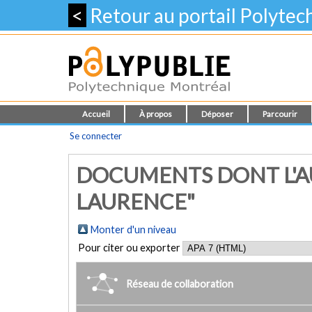
<
Retour au portail Polyte
Accueil
À propos
Déposer
Parcourir
Se connecter
DOCUMENTS DONT L'AU
LAURENCE"
Monter d'un niveau
Pour citer ou exporter
Réseau de collaboration