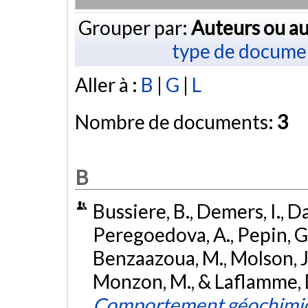
Grouper par:
Auteurs ou au
type de docume
Aller à :
B
|
G
|
L
Nombre de documents:
3
B
Bussiere, B., Demers, I., D
Peregoedova, A., Pepin, G., 
Benzaazoua, M., Molson, J.
Monzon, M., & Laflamme, 
Comportement géochimiq