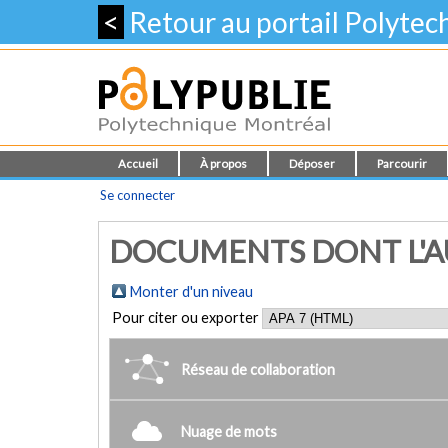
<
Retour au portail Polyte
Accueil
À propos
Déposer
Parcourir
Se connecter
DOCUMENTS DONT L'AUT
Monter d'un niveau
Pour citer ou exporter
Réseau de collaboration
Nuage de mots