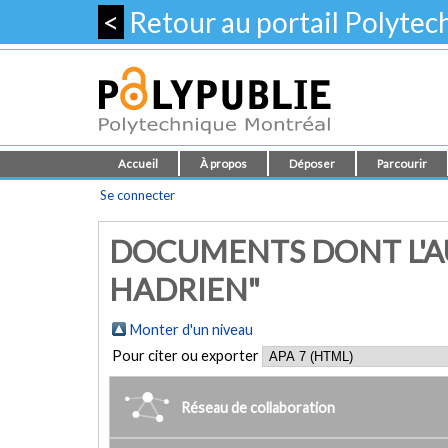
<
Retour au portail Polyte
Accueil
À propos
Déposer
Parcourir
Se connecter
DOCUMENTS DONT L'AU
HADRIEN"
Monter d'un niveau
Pour citer ou exporter
Réseau de collaboration