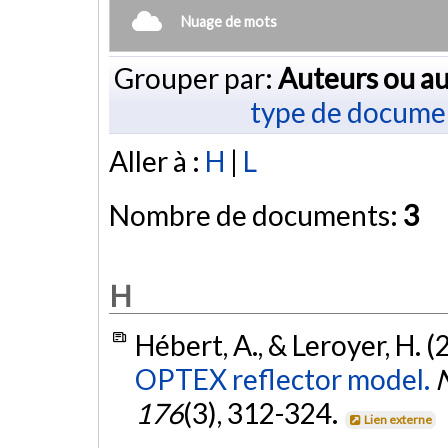
Nuage de mots
Grouper par:
Auteurs ou au
type de docume
Aller à :
H
|
L
Nombre de documents:
3
H
Hébert, A., & Leroyer, H. 
OPTEX reflector model.
N
176
(3), 312-324.
Lien externe