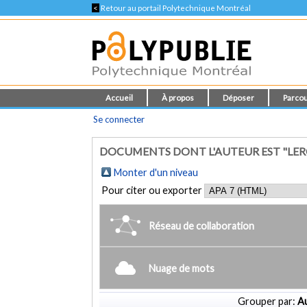
<
Retour au portail Polytechnique Montréal
Accueil
À propos
Déposer
Parcou
Se connecter
DOCUMENTS DONT L'AUTEUR EST "LERO
Monter d'un niveau
Pour citer ou exporter
Réseau de collaboration
Nuage de mots
Grouper par:
Au