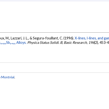
oux, M., Lazzari, J. L., & Segura-fouillant, C. (1996).
X-lines, l-lines, and 
₀₃₅Sb₀.₉₆₅ Alloys.
Physica Status Solidi. B, Basic Research
,
196
(2), 453-
e Montréal
.