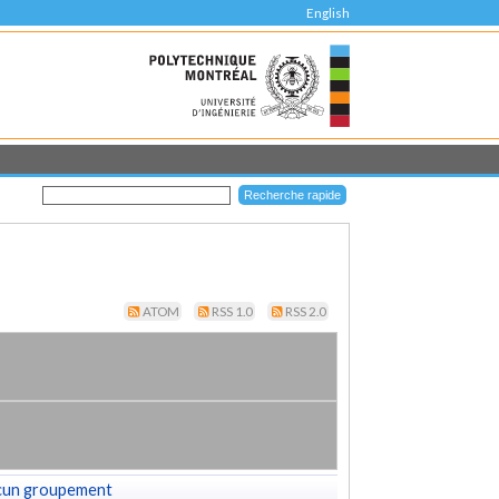
English
ATOM
RSS 1.0
RSS 2.0
cun groupement