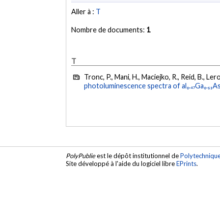
Aller à :
T
Nombre de documents:
1
T
Tronc, P., Mani, H., Maciejko, R., Reid, B., Ler
photoluminescence spectra of al₀.₄₇Ga₀.₅₃As₀.
PolyPublie
est le dépôt institutionnel de
Polytechniqu
Site développé à l'aide du logiciel libre
EPrints
.