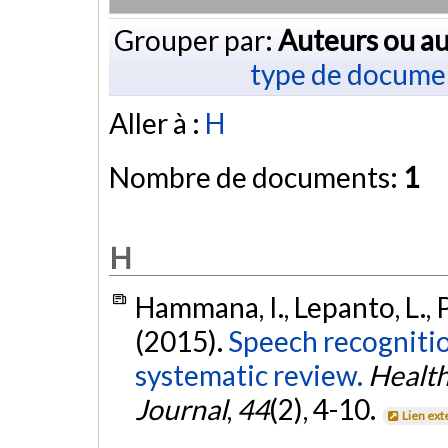
Grouper par:
Auteurs ou au
type de docume
Aller à :
H
Nombre de documents:
1
H
Hammana, I., Lepanto, L., Po
(2015).
Speech recognitio
systematic review.
Healt
Journal
,
44
(2), 4-10.
Lien ext