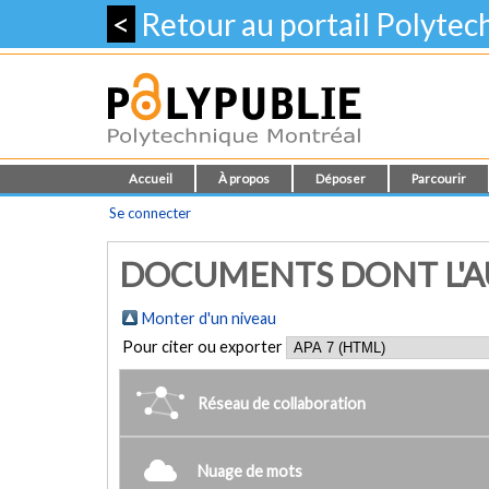
<
Retour au portail Polyte
Accueil
À propos
Déposer
Parcourir
Se connecter
DOCUMENTS DONT L'AUT
Monter d'un niveau
Pour citer ou exporter
Réseau de collaboration
Nuage de mots