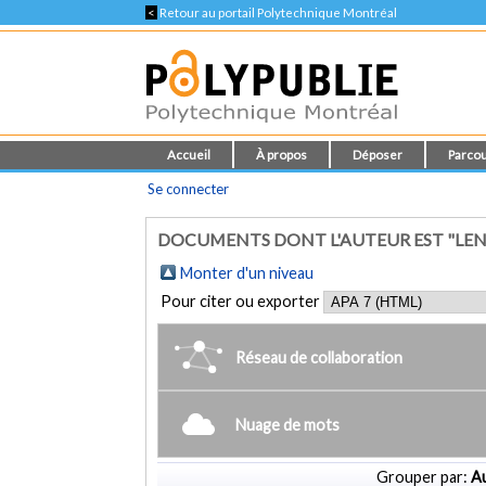
<
Retour au portail Polytechnique Montréal
Accueil
À propos
Déposer
Parcou
Se connecter
DOCUMENTS DONT L'AUTEUR EST "LENIR
Monter d'un niveau
Pour citer ou exporter
Réseau de collaboration
Nuage de mots
Grouper par:
Au