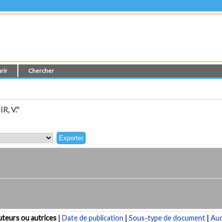
rir
Chercher
, V."
teurs ou autrices
|
Date de publication
|
Sous-type de document
|
Au