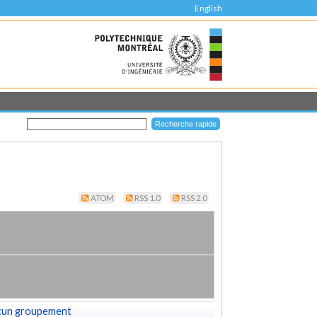
English
ATOM
RSS 1.0
RSS 2.0
cun groupement