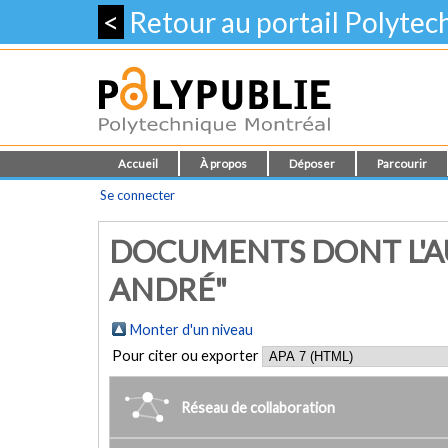
<
Retour au portail Polyte
Accueil
À propos
Déposer
Parcourir
Se connecter
DOCUMENTS DONT L'AU
ANDRÉ"
Monter d'un niveau
Pour citer ou exporter
Réseau de collaboration