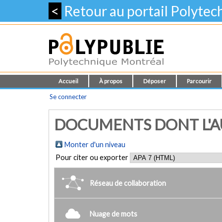
<
Retour au portail Polyte
Accueil
À propos
Déposer
Parcourir
Se connecter
DOCUMENTS DONT L'AU
Monter d'un niveau
Pour citer ou exporter
Réseau de collaboration
Nuage de mots