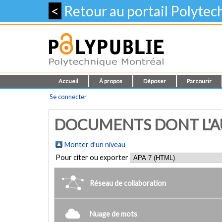
<
Retour au portail Polyte
Accueil
À propos
Déposer
Parcourir
Se connecter
DOCUMENTS DONT L'AUT
Monter d'un niveau
Pour citer ou exporter
Réseau de collaboration
Nuage de mots