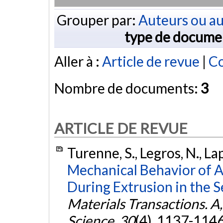
Grouper par:
Auteurs ou au
type de docume
Aller à :
Article de revue
|
Co
Nombre de documents:
3
ARTICLE DE REVUE
Turenne, S., Legros, N., Lap
Mechanical Behavior of 
During Extrusion in the S
Materials Transactions. A
Science
,
30
(4), 1137-114