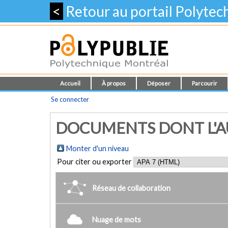
<
Retour au portail Polyte
Accueil
À propos
Déposer
Parcourir
Se connecter
DOCUMENTS DONT L'AUT
Monter d'un niveau
Pour citer ou exporter
Réseau de collaboration
Nuage de mots