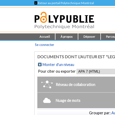
<
Retour au portail Polytechnique Montréal
Accueil
À propos
Déposer
Parcou
Se connecter
DOCUMENTS DONT L'AUTEUR EST "LEGR
Monter d'un niveau
Pour citer ou exporter
Réseau de collaboration
Nuage de mots
Grouper par:
Au