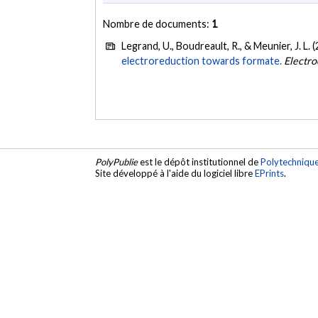
Nombre de documents:
1
Legrand, U., Boudreault, R., & Meunier, J. L. 
electroreduction towards formate.
Electro
PolyPublie
est le dépôt institutionnel de
Polytechniqu
Site développé à l'aide du logiciel libre
EPrints
.