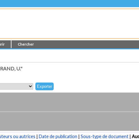
rir
Chercher
AND, U."
teurs ou autrices
|
Date de publication
|
Sous-type de document
|
Au