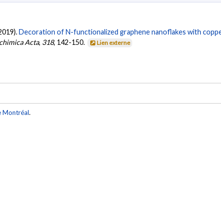
(2019).
Decoration of N-functionalized graphene nanoflakes with copper
chimica Acta
,
318
, 142-150.
Lien externe
e Montréal
.