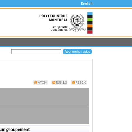
English
ATOM
RSS 1.0
RSS 2.0
cun groupement