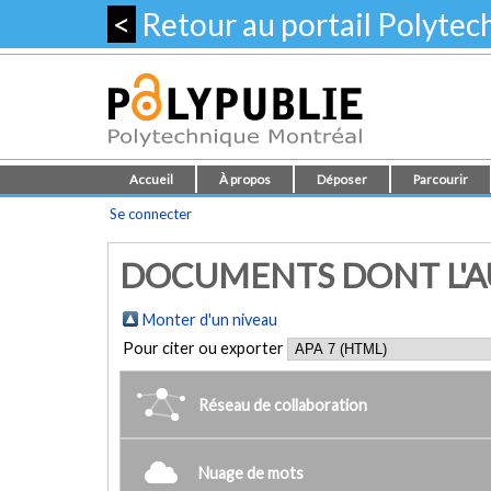
<
Retour au portail Polyte
Accueil
À propos
Déposer
Parcourir
Se connecter
DOCUMENTS DONT L'AU
Monter d'un niveau
Pour citer ou exporter
Réseau de collaboration
Nuage de mots