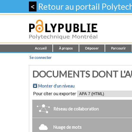
<
Retour au portail Polyte
Accueil
À propos
Déposer
Parcourir
Se connecter
DOCUMENTS DONT L'AUT
Monter d'un niveau
Pour citer ou exporter
Réseau de collaboration
Nuage de mots