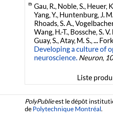
Gau, R., Noble, S., Heuer, K.
Yang, Y., Huntenburg, J. M.,
Rhoads, S. A., Vogelbacher, 
Wang, H.-T., Bossche, S. V. 
Guay, S., Atay, M. S., ... For
Developing a culture of 
neuroscience.
Neuron
,
1
Liste produ
PolyPublie
est le dépôt institut
de
Polytechnique Montréal
.