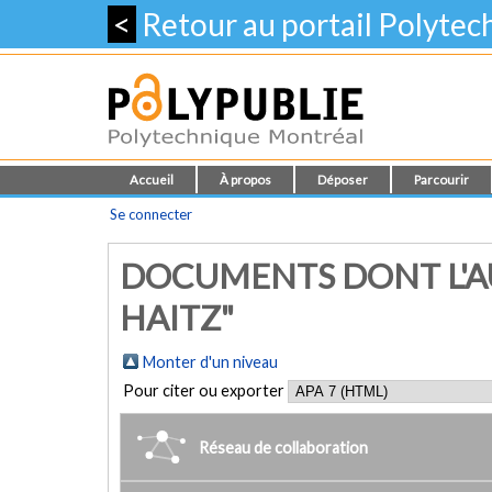
<
Retour au portail Polyte
Accueil
À propos
Déposer
Parcourir
Se connecter
DOCUMENTS DONT L'AU
HAITZ"
Monter d'un niveau
Pour citer ou exporter
Réseau de collaboration