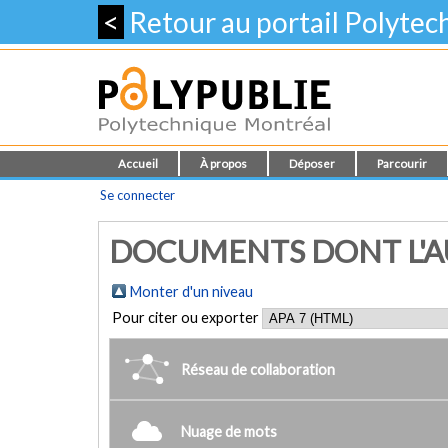
<
Retour au portail Polyte
Accueil
À propos
Déposer
Parcourir
Se connecter
DOCUMENTS DONT L'AU
Monter d'un niveau
Pour citer ou exporter
Réseau de collaboration
Nuage de mots