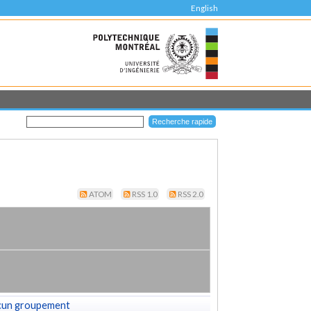
English
ATOM
RSS 1.0
RSS 2.0
cun groupement