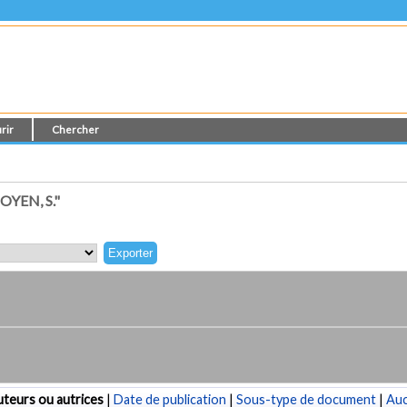
rir
Chercher
YEN, S."
teurs ou autrices
|
Date de publication
|
Sous-type de document
|
Au