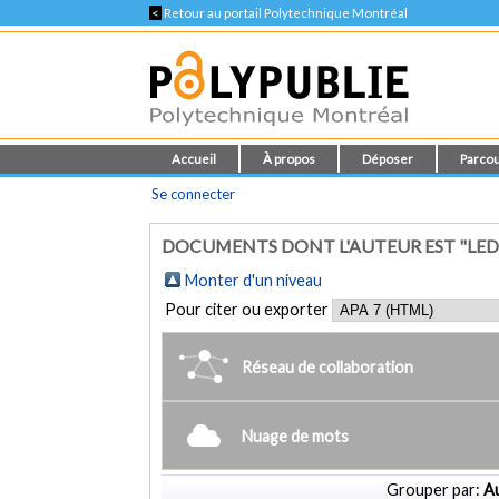
<
Retour au portail Polytechnique Montréal
Accueil
À propos
Déposer
Parcou
Se connecter
DOCUMENTS DONT L'AUTEUR EST "LEDO
Monter d'un niveau
Pour citer ou exporter
Réseau de collaboration
Nuage de mots
Grouper par:
Au