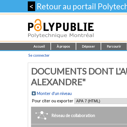
<
Retour au portail Polyte
Accueil
À propos
Déposer
Parcourir
Se connecter
DOCUMENTS DONT L'AUT
ALEXANDRE"
Monter d'un niveau
Pour citer ou exporter
Réseau de collaboration