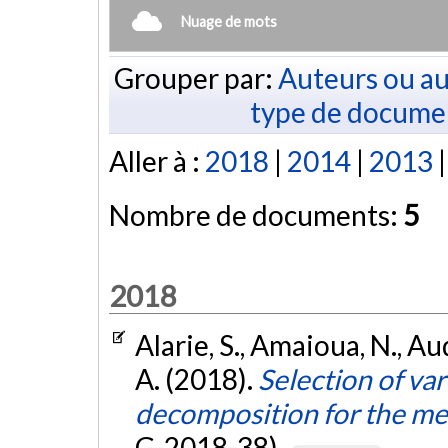
Nuage de mots
Grouper par:
Auteurs ou au
type de docume
Aller à :
2018
|
2014
|
2013
Nombre de documents:
5
2018
Alarie, S., Amaioua, N., Aude
A. (2018).
Selection of var
decomposition for the me
G-2018-38).