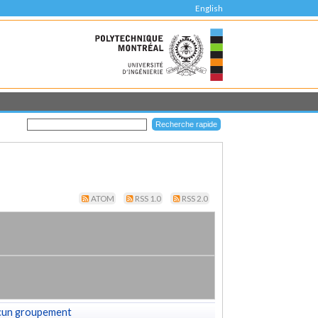
English
ATOM
RSS 1.0
RSS 2.0
cun groupement