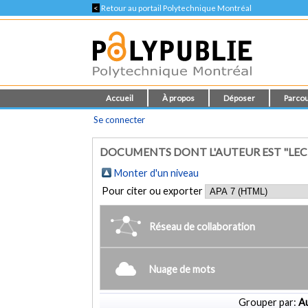
<
Retour au portail Polytechnique Montréal
Accueil
À propos
Déposer
Parcou
Se connecter
DOCUMENTS DONT L'AUTEUR EST "LECH
Monter d'un niveau
Pour citer ou exporter
Réseau de collaboration
Nuage de mots
Grouper par:
Au