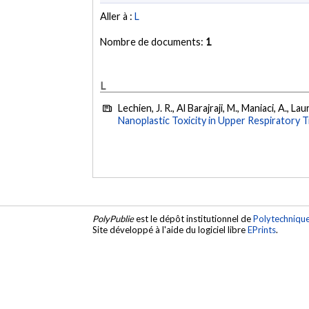
Aller à :
L
Nombre de documents:
1
L
Lechien, J. R., Al Barajraji, M., Maniaci, A., L
Nanoplastic Toxicity in Upper Respiratory 
PolyPublie
est le dépôt institutionnel de
Polytechniqu
Site développé à l'aide du logiciel libre
EPrints
.