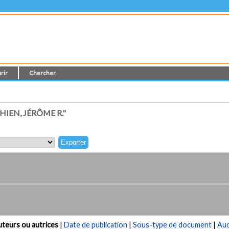
rir
Chercher
IEN, JÉRÔME R."
teurs ou autrices
|
Date de publication
|
Sous-type de document
|
Au