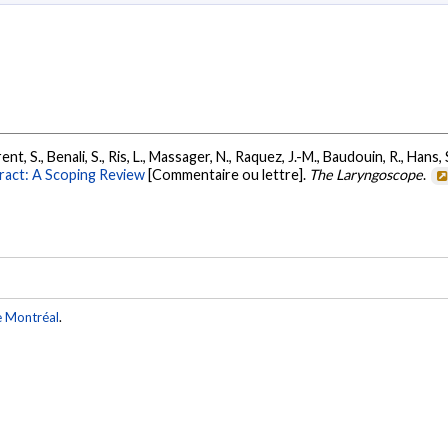
aurent, S., Benali, S., Ris, L., Massager, N., Raquez, J.-M., Baudouin, R., Hans
Tract: A Scoping Review
[Commentaire ou lettre].
The Laryngoscope
.
e Montréal
.