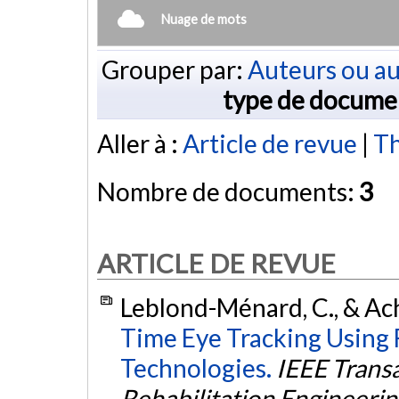
Nuage de mots
Grouper par:
Auteurs ou au
type de docume
Aller à :
Article de revue
|
Th
Nombre de documents:
3
ARTICLE DE REVUE
Leblond-Ménard, C., & Ach
Time Eye Tracking Using F
Technologies.
IEEE Trans
Rehabilitation Engineerin