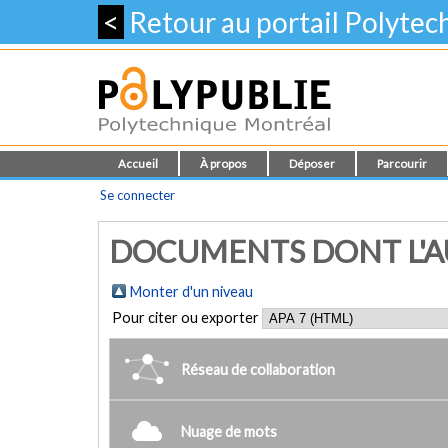
<
Retour au portail Polyte
Accueil
À propos
Déposer
Parcourir
Se connecter
DOCUMENTS DONT L'AUT
Monter d'un niveau
Pour citer ou exporter
Réseau de collaboration
Nuage de mots