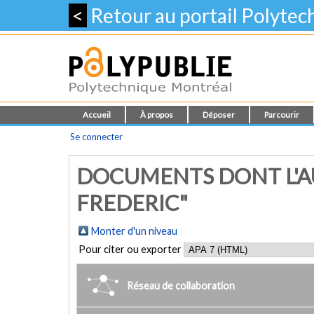
<
Retour au portail Polyte
Accueil
À propos
Déposer
Parcourir
Se connecter
DOCUMENTS DONT L'AU
FREDERIC"
Monter d'un niveau
Pour citer ou exporter
Réseau de collaboration