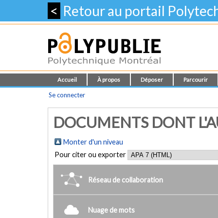
<
Retour au portail Polyte
Accueil
À propos
Déposer
Parcourir
Se connecter
DOCUMENTS DONT L'AU
Monter d'un niveau
Pour citer ou exporter
Réseau de collaboration
Nuage de mots