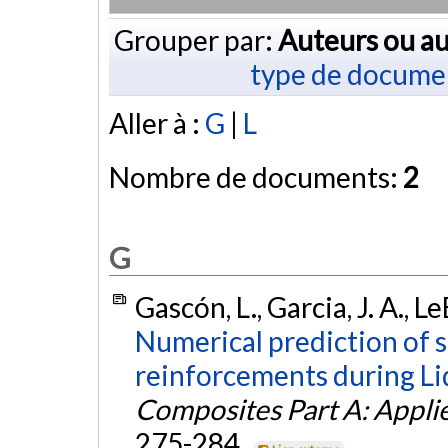
Grouper par:
Auteurs ou au
type de docume
Aller à :
G
|
L
Nombre de documents:
2
G
Gascón, L., Garcia, J. A., Le
Numerical prediction of sa
reinforcements during L
Composites Part A: Appli
275-284.