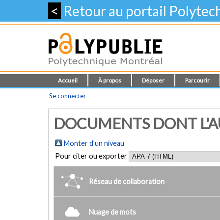
<
Retour au portail Polyte
Accueil
À propos
Déposer
Parcourir
Se connecter
DOCUMENTS DONT L'AUT
Monter d'un niveau
Pour citer ou exporter
Réseau de collaboration
Nuage de mots