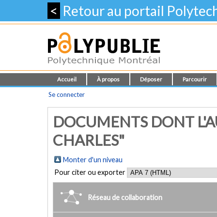
<
Retour au portail Polyte
Accueil
À propos
Déposer
Parcourir
Se connecter
DOCUMENTS DONT L'AU
CHARLES"
Monter d'un niveau
Pour citer ou exporter
Réseau de collaboration