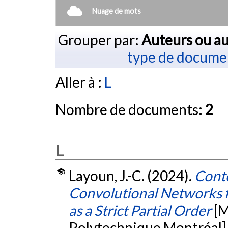
Nuage de mots
Grouper par:
Auteurs ou au
type de docume
Aller à :
L
Nombre de documents:
2
L
Layoun, J.-C. (2024).
Cont
Convolutional Networks f
as a Strict Partial Order
[M
Polytechnique Montréal]