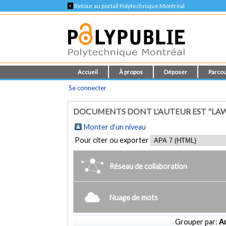
<
Retour au portail Polytechnique Montréal
Accueil
À propos
Déposer
Parcou
Se connecter
DOCUMENTS DONT L'AUTEUR EST "LAWL
Monter d'un niveau
Pour citer ou exporter
Réseau de collaboration
Nuage de mots
Grouper par:
Au