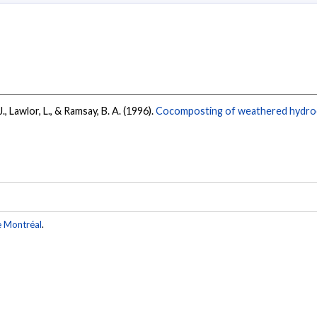
J., Lawlor, L., & Ramsay, B. A. (1996).
Cocomposting of weathered hydroc
e Montréal
.