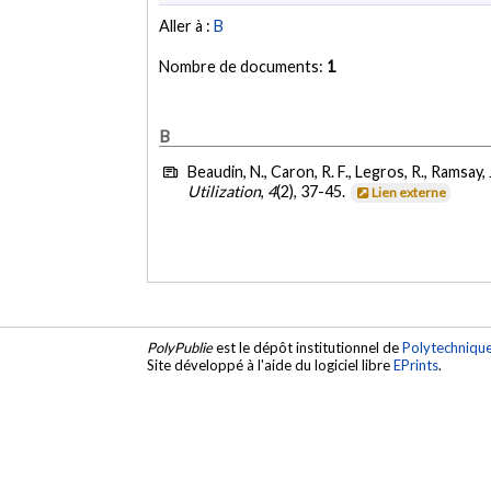
Aller à :
B
Nombre de documents:
1
B
Beaudin, N., Caron, R. F., Legros, R., Ramsay, 
Utilization
,
4
(2), 37-45.
Lien externe
PolyPublie
est le dépôt institutionnel de
Polytechniqu
Site développé à l'aide du logiciel libre
EPrints
.