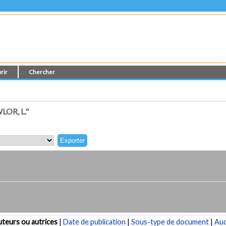
rir
Chercher
OR, L."
teurs ou autrices
|
Date de publication
|
Sous-type de document
|
Au