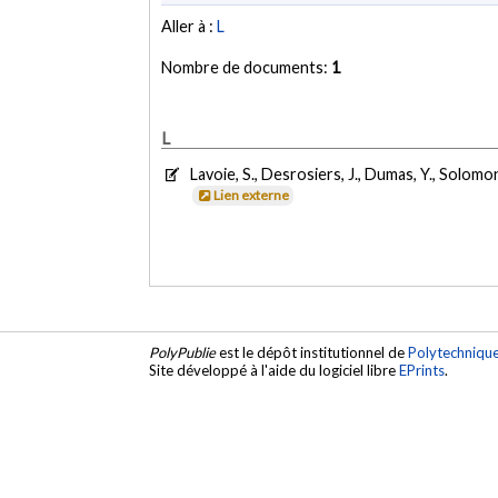
Aller à :
L
Nombre de documents:
1
L
Lavoie, S., Desrosiers, J., Dumas, Y., Solomon
Lien externe
PolyPublie
est le dépôt institutionnel de
Polytechniqu
Site développé à l'aide du logiciel libre
EPrints
.