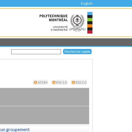
English
ATOM
RSS 1.0
RSS 2.0
cun groupement