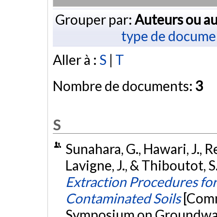
Grouper par:
Auteurs ou au
type de docume
Aller à :
S
|
T
Nombre de documents:
3
S
Sunahara, G., Hawari, J., R
Lavigne, J., & Thiboutot, 
Extraction Procedures for
Contaminated Soils
[Comm
Symposium on Groundwate