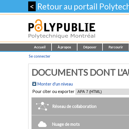
<
Retour au portail Polyte
Accueil
À propos
Déposer
Parcourir
Se connecter
DOCUMENTS DONT L'AUT
Monter d'un niveau
Pour citer ou exporter
Réseau de collaboration
Nuage de mots