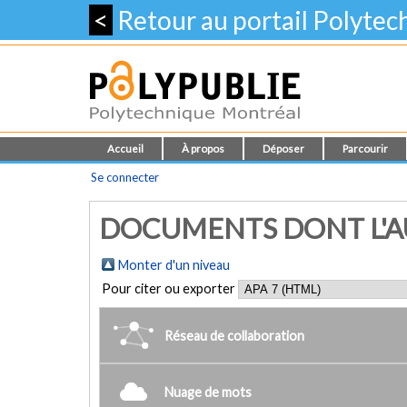
<
Retour au portail Polyte
Accueil
À propos
Déposer
Parcourir
Se connecter
DOCUMENTS DONT L'AU
Monter d'un niveau
Pour citer ou exporter
Réseau de collaboration
Nuage de mots