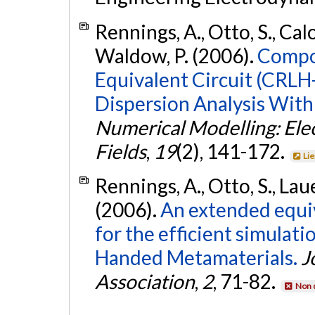
Rennings, A., Otto, S., Caloz
Waldow, P. (2006).
Compo
Equivalent Circuit (CRLH-
Dispersion Analysis With
Numerical Modelling: Ele
Fields
,
19
(2), 141-172.
Li
Rennings, A., Otto, S., Laue
(2006).
An extended equi
for the efficient simulat
Handed Metamaterials.
J
Association
,
2
, 71-82.
Non 