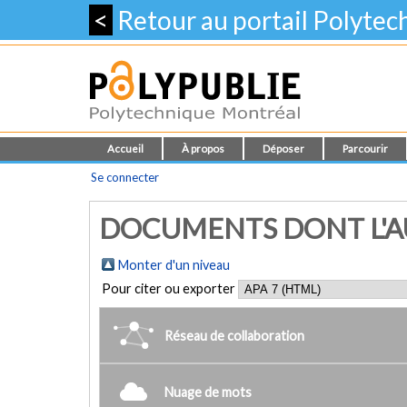
<
Retour au portail Polyte
Accueil
À propos
Déposer
Parcourir
Se connecter
DOCUMENTS DONT L'AUT
Monter d'un niveau
Pour citer ou exporter
Réseau de collaboration
Nuage de mots