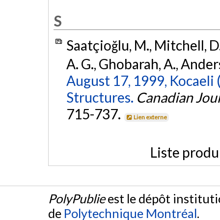
S
Saatçioğlu, M., Mitchell, D.,
A. G., Ghobarah, A., Anders
August 17, 1999, Kocaeli
Structures.
Canadian Jour
715-737.
Lien externe
Liste produ
PolyPublie
est le dépôt institut
de
Polytechnique Montréal
.