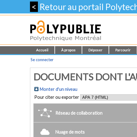
<
Retour au portail Polyte
Accueil
À propos
Déposer
Parcourir
Se connecter
DOCUMENTS DONT L'AU
Monter d'un niveau
Pour citer ou exporter
Réseau de collaboration
Nuage de mots