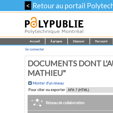
<
Retour au portail Polyte
Accueil
À propos
Déposer
Parcourir
Se connecter
DOCUMENTS DONT L'AU
MATHIEU"
Monter d'un niveau
Pour citer ou exporter
Réseau de collaboration