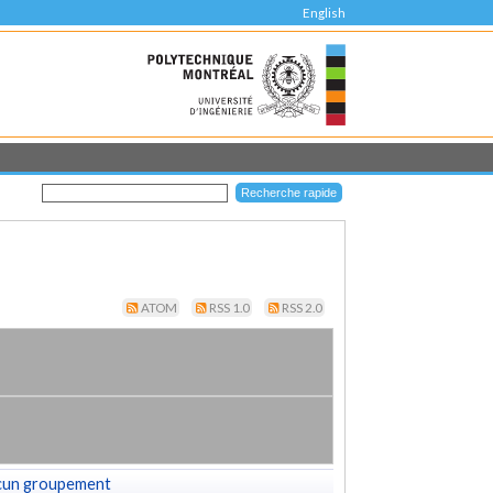
English
ATOM
RSS 1.0
RSS 2.0
cun groupement