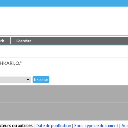
rir
Chercher
KARI, O."
teurs ou autrices
|
Date de publication
|
Sous-type de document
|
Au