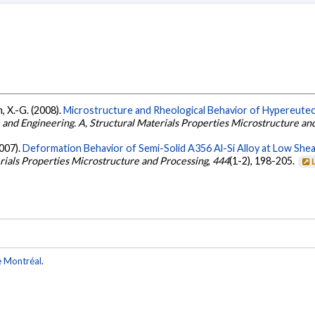
n, X.-G. (2008).
Microstructure and Rheological Behavior of Hypereutect
 and Engineering. A, Structural Materials Properties Microstructure an
2007).
Deformation Behavior of Semi-Solid A356 Al-Si Alloy at Low Shear
erials Properties Microstructure and Processing
,
444
(1-2), 198-205.
e Montréal
.