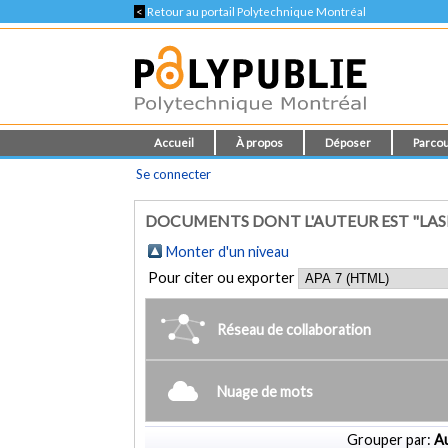
<
Retour au portail Polytechnique Montréal
Accueil
À propos
Déposer
Parcou
Se connecter
DOCUMENTS DONT L'AUTEUR EST "LASH
Monter d'un niveau
Pour citer ou exporter
Réseau de collaboration
Nuage de mots
Grouper par:
Au