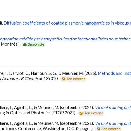
4).
Diffusion coefficients of coated plasmonic nanoparticles in viscous
poration médiée par nanoparticules d'or fonctionnalisées pour traiter 
 Montréal].
Disponible
e, I., Darviot, C., Harroun, S. G., & Meunier, M. (2025).
Methods and Inst
d Actuators B Chemical
, 139010.
Lien externe
llière, I., Agiotis, L., & Meunier, M. (septembre 2021).
Virtual training on
ning in Optics and Photonics (ETOP 2021).
Lien externe
llière, I., Agiotis, L., & Meunier, M. (septembre 2021).
Virtual training o
& Photonics Conference, Washington, D.C. (2 pages).
Lien externe