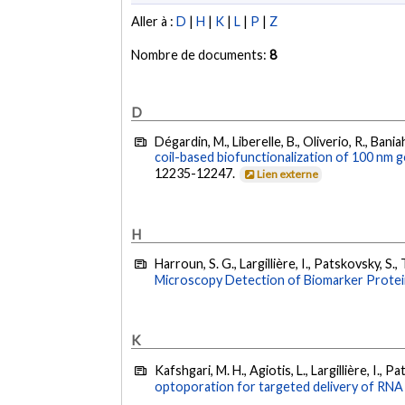
Aller à :
D
|
H
|
K
|
L
|
P
|
Z
Nombre de documents:
8
D
Dégardin, M., Liberelle, B., Oliverio, R., Bani
coil-based biofunctionalization of 100 nm g
12235-12247.
Lien externe
H
Harroun, S. G., Largillière, I., Patskovsky, S.
Microscopy Detection of Biomarker Protein
K
Kafshgari, M. H., Agiotis, L., Largillière, I., 
optoporation for targeted delivery of RNA