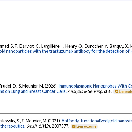
ahmad, S. F., Darviot, C., Largillière, I., Henry, O., Durocher, Y., Banquy, 
old nanoparticles with the trastuzumab antibody for the detection of 
, Trudel, D., & Meunier, M. (2026).
Immunoplasmonic Nanoprobes With Cont
s on Lung and Breast Cancer Cells.
Analysis & Sensing
,
6
(3).
Lien ex
Patskovsky, S., & Meunier, M. (2021).
Antibody-functionalized gold nanost
 therapeutics.
Small
,
17
(19), 2007577.
Lien externe