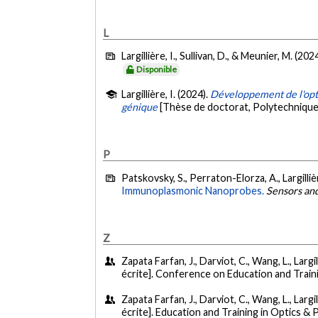
L
Largillière, I., Sullivan, D., & Meunier, M. (202
Disponible
Largillière, I. (2024).
Développement de l'opto
génique
[Thèse de doctorat, Polytechnique
P
Patskovsky, S., Perraton-Elorza, A., Largillièr
Immunoplasmonic Nanoprobes.
Sensors an
Z
Zapata Farfan, J., Darviot, C., Wang, L., Largi
écrite]. Conference on Education and Trai
Zapata Farfan, J., Darviot, C., Wang, L., Largi
écrite]. Education and Training in Optics 