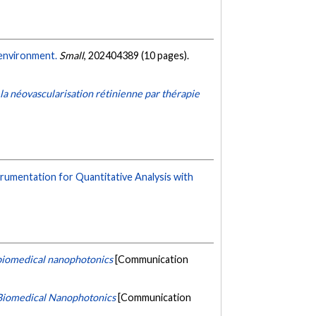
 environment.
Small
, 202404389 (10 pages).
la néovascularisation rétinienne par thérapie
rumentation for Quantitative Analysis with
 biomedical nanophotonics
[Communication
n Biomedical Nanophotonics
[Communication