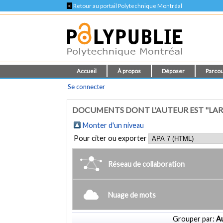
<
Retour au portail Polytechnique Montréal
Accueil
À propos
Déposer
Parcou
Se connecter
DOCUMENTS DONT L'AUTEUR EST "LARGI
Monter d'un niveau
Pour citer ou exporter
Réseau de collaboration
Nuage de mots
Grouper par:
Au