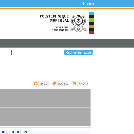
English
ATOM
RSS 1.0
RSS 2.0
cun groupement