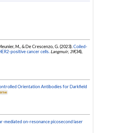
X., Meunier, M., & De Crescenzo, G. (2023).
Coiled-
HER2-positive cancer cells.
Langmuir
,
39
(34),
rolled Orientation Antibodies for Darkfield
terne
ar-mediated on-resonance picosecond laser