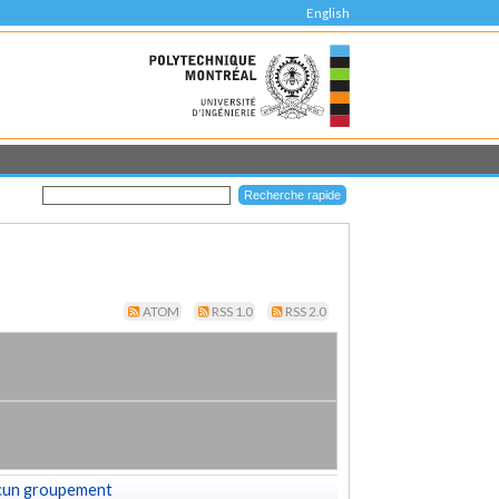
English
ATOM
RSS 1.0
RSS 2.0
cun groupement