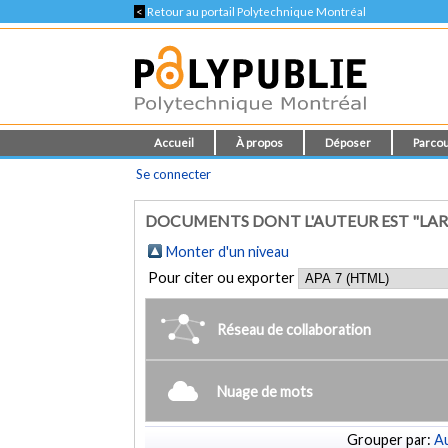
<
Retour au portail Polytechnique Montréal
Accueil
À propos
Déposer
Parcou
Se connecter
DOCUMENTS DONT L'AUTEUR EST "LARB
Monter d'un niveau
Pour citer ou exporter
Réseau de collaboration
Nuage de mots
Grouper par:
Au