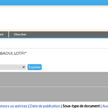
rir
Chercher
AOUI, LOTFI"
teurs ou autrices
|
Date de publication
|
Sous-type de document
|
Au