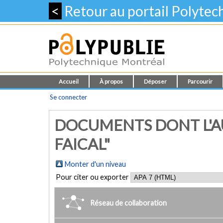
<
Retour au portail Polyte
Accueil
À propos
Déposer
Parcourir
Se connecter
DOCUMENTS DONT L'AU
FAICAL"
Monter d'un niveau
Pour citer ou exporter
Réseau de collaboration