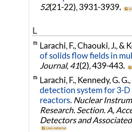
52
(21-22), 3931-3939.
L
L
Larachi, F., Chaouki, J., &
of solids flow fields in m
Journal
,
41
(2), 439-443.
Larachi, F., Kennedy, G. G.
detection system for 3-D 
reactors.
Nuclear Instrum
Research. Section. A, Acc
Detectors and Associate
Lien externe