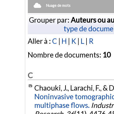
Nuage de mots
Grouper par:
Auteurs ou au
type de docume
Aller à :
C
|
H
|
K
|
L
|
R
Nombre de documents:
10
C
Chaouki, J., Larachi, F., &
Noninvasive tomographic 
multiphase flows.
Industr
Research
,
36
(11), 4476-4