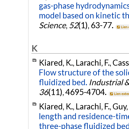
gas-phase hydrodynamics 
model based on kinetic th
Science
,
52
(1), 63-77.
Lien
K
Kiared, K., Larachi, F., Cas
Flow structure of the soli
fluidized bed.
Industrial 
36
(11), 4695-4704.
Lien exte
Kiared, K., Larachi, F., Guy
length and residence-time 
three-phase fluidized bed