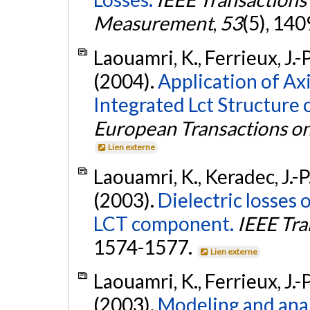
Measurement
,
53
(5), 14
Laouamri, K., Ferrieux, J.-P
(2004).
Application of Ax
Integrated Lct Structure 
European Transactions on
Lien externe
Laouamri, K., Keradec, J.-P.
(2003).
Dielectric losses 
LCT component.
IEEE Tra
1574-1577.
Lien externe
Laouamri, K., Ferrieux, J.-P
(2003).
Modeling and ana