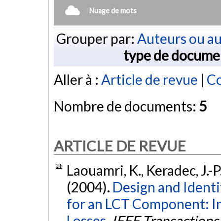
Nuage de mots
Grouper par:
Auteurs ou au
type de docume
Aller à :
Article de revue
|
Co
Nombre de documents:
5
ARTICLE DE REVUE
Laouamri, K., Keradec, J.-P.,
(2004).
Design and Identif
for an LCT Component: I
Losses.
IEEE Transactions