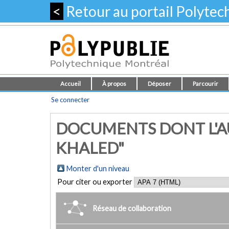
<
Retour au portail Polyte
Accueil
À propos
Déposer
Parcourir
Se connecter
DOCUMENTS DONT L'AU
KHALED"
Monter d'un niveau
Pour citer ou exporter
Réseau de collaboration